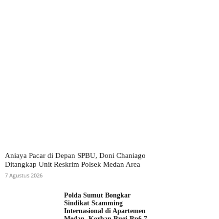
Aniaya Pacar di Depan SPBU, Doni Chaniago
Ditangkap Unit Reskrim Polsek Medan Area
7 Agustus 2026
Polda Sumut Bongkar
Sindikat Scamming
Internasional di Apartemen
Medan, Korban Rugi Rp6,7