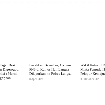
X
Pinterest
WhatsApp
Pagar Besi
Lecehkan Bawahan, Oknum
Wakil Ketua II
n Digerogoti
PNS di Kantor Haji Langsa
Minta Pemuda Ha
lisi : Murni
Dilaporkan ke Polres Langsa
Pelopor Kemaju
gerjaan
8 April 2026
30 Oktober 2025