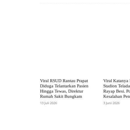
Facebook
Bagikan
Viral RSUD Rantau Prapat
Viral Katanya 
Diduga Telantarkan Pasien
Stadion Telada
Hingga Tewas, Direktur
Rayap Besi. Po
Rumah Sakit Bungkam
Kesalahan Pen
13 Juli 2026
3 Juni 2026