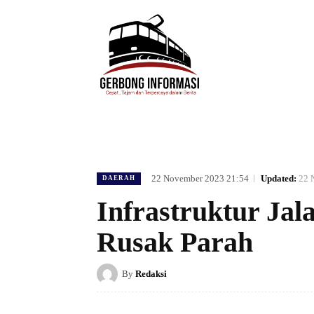
HOME
DAERAH
HUKUM
POLIT
22 November 2023 21:54
Updated:
22 
DAERAH
Infrastruktur Jal
Rusak Parah
By
Redaksi