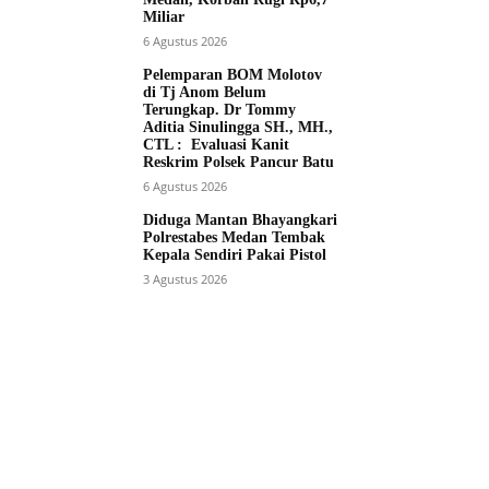
Miliar
6 Agustus 2026
Pelemparan BOM Molotov
di Tj Anom Belum
Terungkap. Dr Tommy
Aditia Sinulingga SH., MH.,
CTL : Evaluasi Kanit
Reskrim Polsek Pancur Batu
6 Agustus 2026
Diduga Mantan Bhayangkari
Polrestabes Medan Tembak
Kepala Sendiri Pakai Pistol
3 Agustus 2026