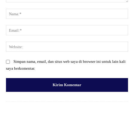
Komentar:
Na
Ema
Web
Simpan nama, email, dan situs web saya di browser ini untuk lain kali
saya berkomentar.
Facebook
X
Pinterest
WhatsApp