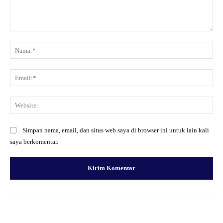
Komentar:
Na
Ema
Web
Simpan nama, email, dan situs web saya di browser ini untuk lain kali
saya berkomentar.