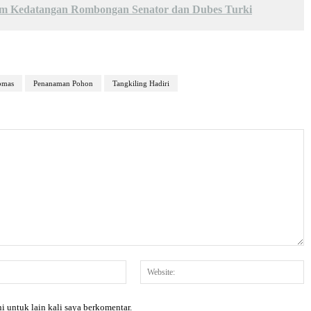
am Kedatangan Rombongan Senator dan Dubes Turki
bmas
Penanaman Pohon
Tangkiling Hadiri
Email:*
W
i untuk lain kali saya berkomentar.