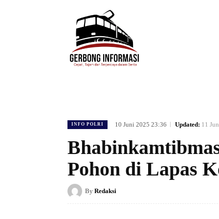
HOME
DAERAH
HUKUM
POLIT
10 Juni 2025 23:36
Updated:
11 Jun
INFO POLRI
Bhabinkamtibmas
Pohon di Lapas K
By
Redaksi