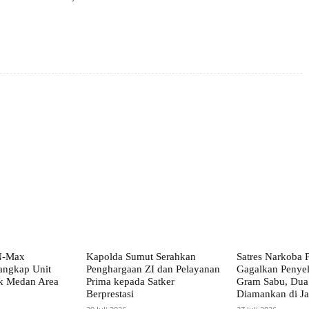
X
Pinterest
WhatsApp
N-Max
Kapolda Sumut Serahkan
Satres Narkoba 
angkap Unit
Penghargaan ZI dan Pelayanan
Gagalkan Penye
k Medan Area
Prima kepada Satker
Gram Sabu, Dua 
Berprestasi
Diamankan di Ja