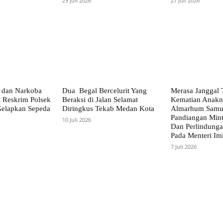
29 Juli 2026
27 Juli 2026
 dan Narkoba
Dua Begal Bercelurit Yang
Merasa Janggal 
t Reskrim Polsek
Beraksi di Jalan Selamat
Kematian Anakn
Gelapkan Sepeda
Diringkus Tekab Medan Kota
Almarhum Samue
Pandiangan Mint
10 Juli 2026
Dan Perlindung
Pada Menteri Im
7 Juli 2026