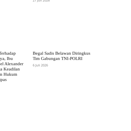
27 Juli 2026
Terhadap
Begal Sadis Belawan Diringkus
ya, Ibu
Tim Gabungan TNI-POLRI
l Alexander
6 Juli 2026
a Keadilan
an Hukum
ipas