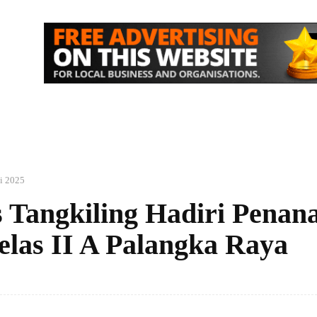
IK
NASIONAL
EKONOMI
MORE
i 2025
 Tangkiling Hadiri Pena
elas II A Palangka Raya