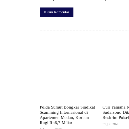
Facebook
Bagikan
Polda Sumut Bongkar Sindikat
Curi Yamaha 
Scamming Internasional di
Sudarsono Dit
Apartemen Medan, Korban
Reskrim Polse
Rugi Rp6,7 Miliar
31 Juli 2026