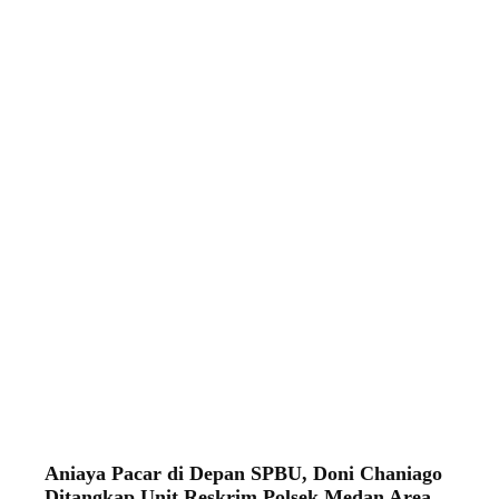
Aniaya Pacar di Depan SPBU, Doni Chaniago
Ditangkap Unit Reskrim Polsek Medan Area