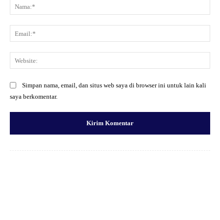
Na
Ema
Web
Simpan nama, email, dan situs web saya di browser ini untuk lain kali
saya berkomentar.
Facebook
X
Pinterest
WhatsApp