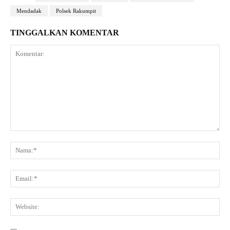
Mendadak
Polsek Rakumpit
TINGGALKAN KOMENTAR
Komentar:
Na
Ema
Web