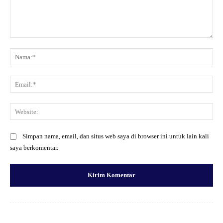
Komentar:
Na
Ema
Web
Simpan nama, email, dan situs web saya di browser ini untuk lain kali
saya berkomentar.