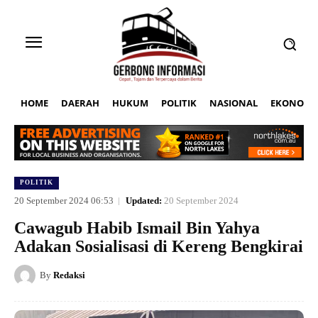
HOME
DAERAH
HUKUM
POLITIK
NASIONAL
EKONOMI
POLITIK
20 September 2024 06:53
Updated:
20 September 2024
Cawagub Habib Ismail Bin Yahya
Adakan Sosialisasi di Kereng Bengkirai
By
Redaksi