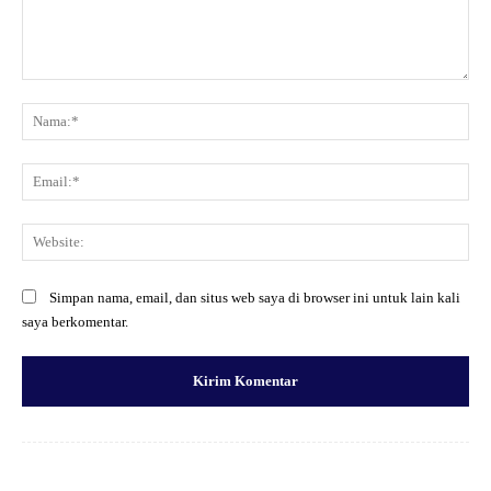
Komentar:
Na
Ema
Web
Simpan nama, email, dan situs web saya di browser ini untuk lain kali
saya berkomentar.