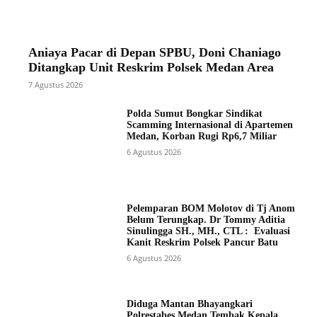
Aniaya Pacar di Depan SPBU, Doni Chaniago
Ditangkap Unit Reskrim Polsek Medan Area
7 Agustus 2026
Polda Sumut Bongkar Sindikat
Scamming Internasional di Apartemen
Medan, Korban Rugi Rp6,7 Miliar
6 Agustus 2026
Pelemparan BOM Molotov di Tj Anom
Belum Terungkap. Dr Tommy Aditia
Sinulingga SH., MH., CTL : Evaluasi
Kanit Reskrim Polsek Pancur Batu
6 Agustus 2026
Diduga Mantan Bhayangkari
Polrestabes Medan Tembak Kepala