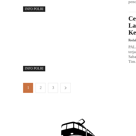
penc
INFO POLRI
Ce
La
Ke
Reda
PAL
terj
Saba
Tim.
INFO POLRI
1
2
3