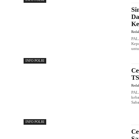
Si
Da
Ke
Reda
PALA
Kepo
untu
INFO POLRI
Ce
TS
Reda
PALA
keba
Saba
INFO POLRI
Ce
Sa