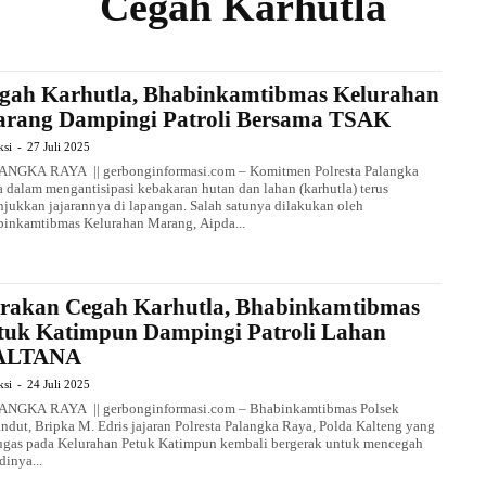
Cegah Karhutla
gah Karhutla, Bhabinkamtibmas Kelurahan
rang Dampingi Patroli Bersama TSAK
ksi
-
27 Juli 2025
NGKA RAYA || gerbonginformasi.com – Komitmen Polresta Palangka
 dalam mengantisipasi kebakaran hutan dan lahan (karhutla) terus
njukkan jajarannya di lapangan. Salah satunya dilakukan oleh
inkamtibmas Kelurahan Marang, Aipda...
rakan Cegah Karhutla, Bhabinkamtibmas
tuk Katimpun Dampingi Patroli Lahan
ALTANA
ksi
-
24 Juli 2025
ANGKA RAYA || gerbonginformasi.com – Bhabinkamtibmas Polsek
ndut, Bripka M. Edris jajaran Polresta Palangka Raya, Polda Kalteng yang
ugas pada Kelurahan Petuk Katimpun kembali bergerak untuk mencegah
dinya...