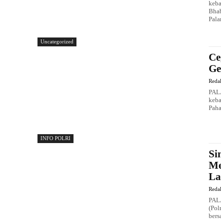
keba
Bhab
Pala
Uncategorized
Ce
Ge
Reda
PAL
keba
Paha
INFO POLRI
Si
Me
La
Reda
PALA
(Pol
bers