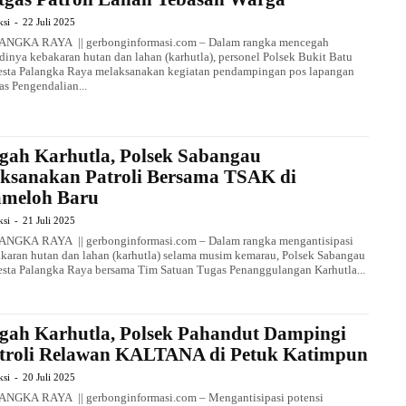
ksi
-
22 Juli 2025
ANGKA RAYA || gerbonginformasi.com – Dalam rangka mencegah
adinya kebakaran hutan dan lahan (karhutla), personel Polsek Bukit Batu
esta Palangka Raya melaksanakan kegiatan pendampingan pos lapangan
as Pengendalian...
gah Karhutla, Polsek Sabangau
ksanakan Patroli Bersama TSAK di
meloh Baru
ksi
-
21 Juli 2025
NGKA RAYA || gerbonginformasi.com – Dalam rangka mengantisipasi
karan hutan dan lahan (karhutla) selama musim kemarau, Polsek Sabangau
esta Palangka Raya bersama Tim Satuan Tugas Penanggulangan Karhutla...
gah Karhutla, Polsek Pahandut Dampingi
troli Relawan KALTANA di Petuk Katimpun
ksi
-
20 Juli 2025
NGKA RAYA || gerbonginformasi.com – Mengantisipasi potensi