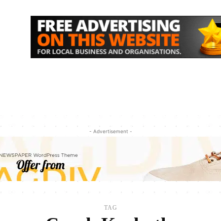
IK
NASIONAL
EKONOMI
MORE
- Advertisement -
TAG