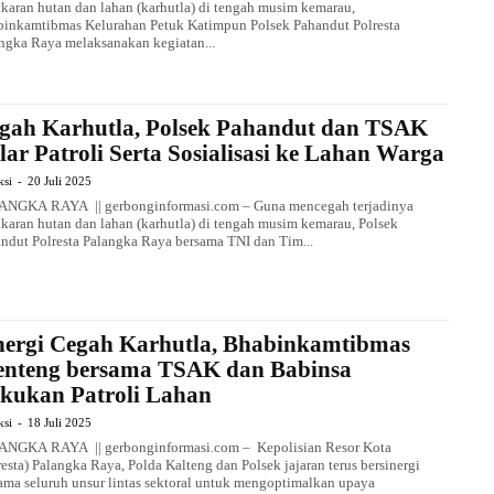
karan hutan dan lahan (karhutla) di tengah musim kemarau,
inkamtibmas Kelurahan Petuk Katimpun Polsek Pahandut Polresta
ngka Raya melaksanakan kegiatan...
gah Karhutla, Polsek Pahandut dan TSAK
lar Patroli Serta Sosialisasi ke Lahan Warga
ksi
-
20 Juli 2025
ANGKA RAYA || gerbonginformasi.com – Guna mencegah terjadinya
karan hutan dan lahan (karhutla) di tengah musim kemarau, Polsek
ndut Polresta Palangka Raya bersama TNI dan Tim...
nergi Cegah Karhutla, Bhabinkamtibmas
nteng bersama TSAK dan Babinsa
kukan Patroli Lahan
ksi
-
18 Juli 2025
NGKA RAYA || gerbonginformasi.com – Kepolisian Resor Kota
resta) Palangka Raya, Polda Kalteng dan Polsek jajaran terus bersinergi
ama seluruh unsur lintas sektoral untuk mengoptimalkan upaya