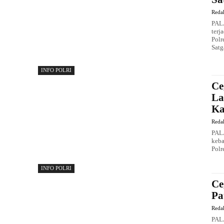
Reda
PAL
terj
Polr
Satg
INFO POLRI
Ce
La
Ka
Reda
PALA
keba
Polr
INFO POLRI
Ce
Pa
Reda
PALA