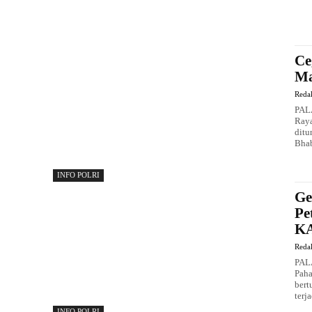
Ce
Ma
Reda
PALA
Raya
ditu
Bhab
INFO POLRI
Ge
Pe
K
Reda
PAL
Paha
bert
terja
INFO POLRI