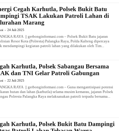
nergi Cegah Karhutla, Polsek Bukit Batu
mpingi TSAK Lakukan Patroli Lahan di
lurahan Marang
ksi
-
24 Juli 2025
NGKA RAYA || gerbonginformasi.com – Polsek Bukit Batu jajaran
lisian Resor Kota (Polresta) Palangka Raya, Polda Kalteng dipercaya
k mendampingi kegiatan patroli lahan yang dilakukan oleh Tim...
gah Karhutla, Polsek Sabangau Bersama
AK dan TNI Gelar Patroli Gabungan
ksi
-
22 Juli 2025
NGKA RAYA || gerbonginformasi.com – Guna mengantisipasi potensi
karan hutan dan lahan (karhutla) selama musim kemarau, jajaran Polsek
ngau Polresta Palangka Raya melaksanakan patroli terpadu bersama...
gah Karhutla, Polsek Bukit Batu Dampingi
tgas Patroli Lahan Tebasan Warga